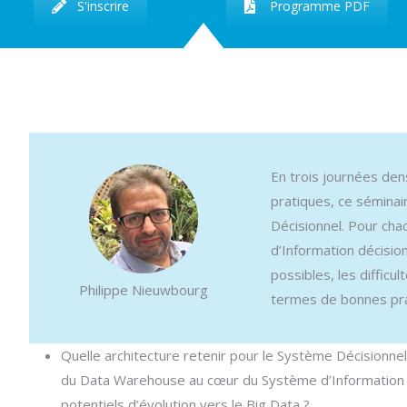
S'inscrire
Programme PDF
En trois journées de
pratiques, ce séminai
Décisionnel. Pour ch
d’Information décisio
possibles, les diffic
Philippe Nieuwbourg
termes de bonnes pra
Quelle architecture retenir pour le Système Décisionnel
du Data Warehouse au cœur du Système d’Information d
potentiels d’évolution vers le Big Data ?