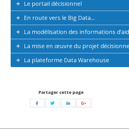
Le portail décisionnel
En route vers le Big Data…
La modélisation des informations d’aide
La mise en œuvre du projet décisionne
La plateforme Data Warehouse
Partager cette page
Share
Share
Share
Share
with
with
with
with
Twitter
Facebook
LinkedIn
Google+