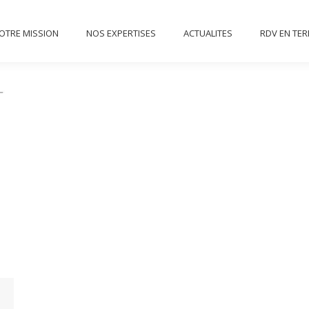
NOTRE MISSION
NOS EXPERTISES
ACTUALITES
RD
OTRE MISSION
NOS EXPERTISES
ACTUALITES
RDV EN TE
CONTACT