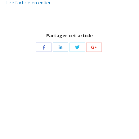
Lire l’article en entier
Partager cet article
Share
Share
Share
Share
with
with
with
with
Twitter
Facebook
LinkedIn
Google+
Navigation
de
commentaire