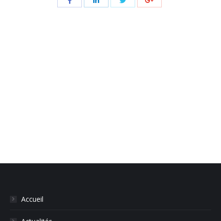
Share
Share
Share
Share
with
with
with
with
Twitter
Facebook
LinkedIn
Google+
Navigation
de
commentaire
Accueil