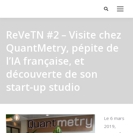
Search:
ReVeTN #2 – Visite chez
QuantMetry, pépite de
l’IA française, et
découverte de son
start-up studio
Le 6 mars
2019,
e