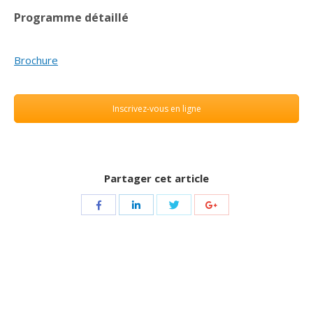
Programme détaillé
Brochure
Inscrivez-vous en ligne
Partager cet article
Share
Share
Share
Share
with
with
with
with
Twitter
Facebook
LinkedIn
Google+
Navigation
de