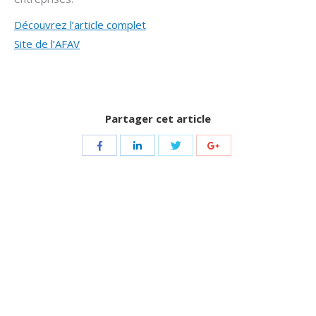
Découvrez l’article complet
Site de l’AFAV
Partager cet article
Share
Share
Share
Share
with
with
with
with
Twitter
Facebook
LinkedIn
Google+
Navigation
de
commentaire