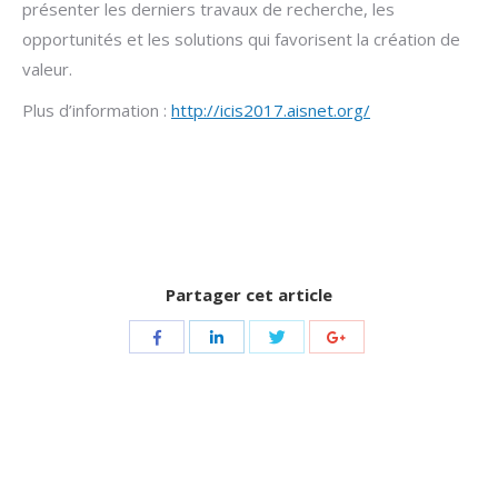
présenter les derniers travaux de recherche, les
opportunités et les solutions qui favorisent la création de
valeur.
Plus d’information :
http://icis2017.aisnet.org/
Partager cet article
Share
Share
Share
Share
with
with
with
with
Twitter
Facebook
LinkedIn
Google+
Navigation
de