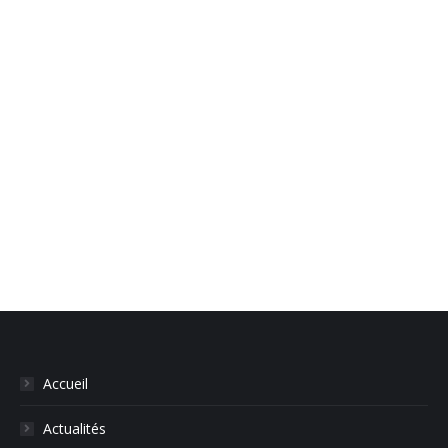
with
with
with
with
Twitter
Facebook
LinkedIn
Google+
Navigation
de
commentaire
Accueil
Actualités