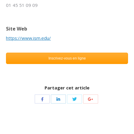
01 45 51 09 09
.
Site Web
https://www.ism.edu/
Inscrivez-vous en ligne
Partager cet article
Share
Share
Share
Share
with
with
with
with
Twitter
Facebook
LinkedIn
Google+
Navigation