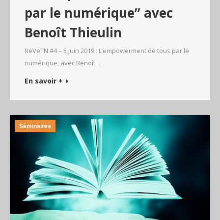
par le numérique” avec
Benoît Thieulin
ReVeTN #4 – 5 juin 2019 : L’empowerment de tous par le
numérique, avec Benoît…
En savoir +
Séminaires