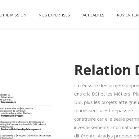
NOTRE MISSION
NOS EXPERTISES
ACTUALITES
RD
OTRE MISSION
NOS EXPERTISES
ACTUALITES
RDV EN TE
CONTACT
Relation 
La réussite des projets dépen
entre la DSI et les Métiers. Pl
DSI, plus les projets atteignent
fournisseur » est dépassée : c’
construire car elle seule perm
investissements informatiques
différente. Acadys propose do