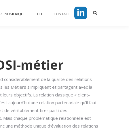
V EN TERRE NUMERIQUE
CH
RRE NUMERIQUE
CH
CONTACT
Search:
LinkedIn
Search:
LinkedIn
DSI-métier
d considérablement de la qualité des relations
us les Métiers s’impliquent et partagent avec la
 leurs objectifs. La relation classique « client-
est aujourd’hui une relation partenariale qu’il faut
et de véritablement tirer parti des
. Mais chaque problématique relationnelle est
nc une méthode unique d’évaluation des relations