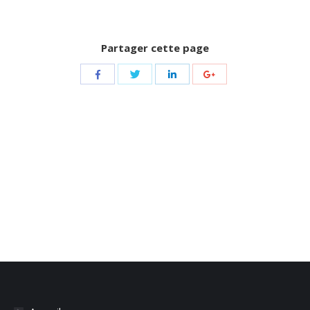
Partager cette page
Share
Share
Share
Share
with
with
with
with
Twitter
Facebook
LinkedIn
Google+